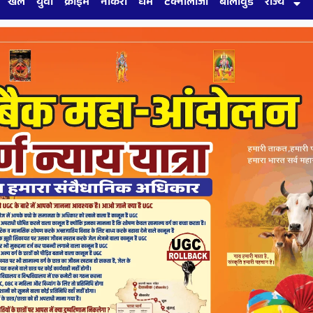
खेल
युवा
क्राइम
नौकरी
धर्म
टेक्नोलॉजी
बॉलीवुड
राज्य